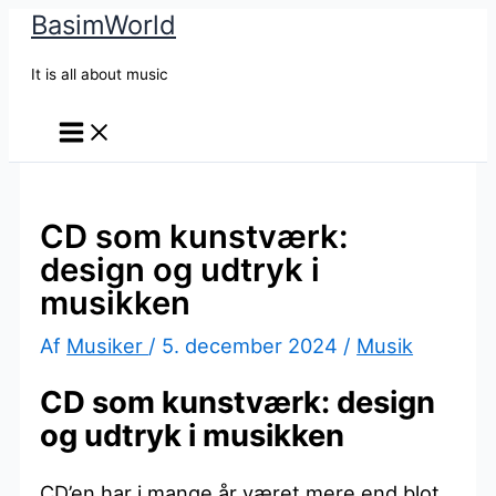
BasimWorld
Gå
til
It is all about music
indholdet
CD som kunstværk:
design og udtryk i
musikken
Af
Musiker
/
5. december 2024
/
Musik
CD som kunstværk: design
og udtryk i musikken
CD’en har i mange år været mere end blot