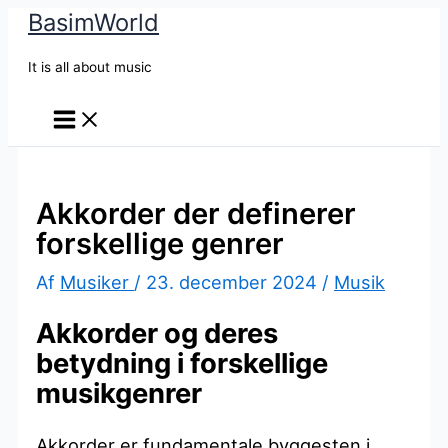
BasimWorld
Gå
til
It is all about music
indholdet
Akkorder der definerer
forskellige genrer
Af
Musiker
/
23. december 2024
/
Musik
Akkorder og deres
betydning i forskellige
musikgenrer
Akkorder er fundamentale byggesten i