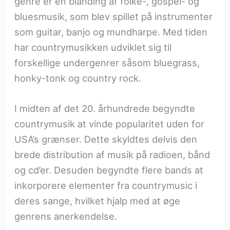
genre er en blanding af folke-, gospel- og
bluesmusik, som blev spillet på instrumenter
som guitar, banjo og mundharpe. Med tiden
har countrymusikken udviklet sig til
forskellige undergenrer såsom bluegrass,
honky-tonk og country rock.
I midten af det 20. århundrede begyndte
countrymusik at vinde popularitet uden for
USA’s grænser. Dette skyldtes delvis den
brede distribution af musik på radioen, bånd
og cd’er. Desuden begyndte flere bands at
inkorporere elementer fra countrymusic i
deres sange, hvilket hjalp med at øge
genrens anerkendelse.