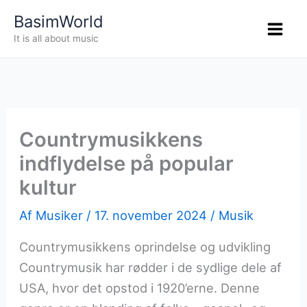
Gå
BasimWorld
til
It is all about music
indholdet
Countrymusikkens
indflydelse på popular
kultur
Af
Musiker
/
17. november 2024
/
Musik
Countrymusikkens oprindelse og udvikling
Countrymusik har rødder i de sydlige dele af
USA, hvor det opstod i 1920’erne. Denne