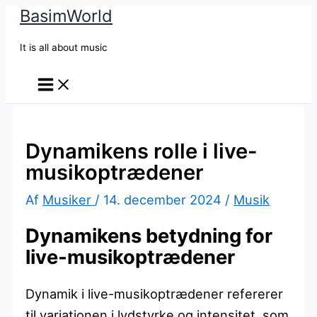
BasimWorld
Gå
til
It is all about music
indholdet
Dynamikens rolle i live-
musikoptrædener
Af
Musiker
/
14. december 2024
/
Musik
Dynamikens betydning for
live-musikoptrædener
Dynamik i live-musikoptrædener refererer
til variationen i lydstyrke og intensitet, som