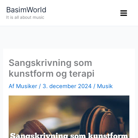
Gå
BasimWorld
til
It is all about music
indholdet
Sangskrivning som
kunstform og terapi
Af
Musiker
/
3. december 2024
/
Musik