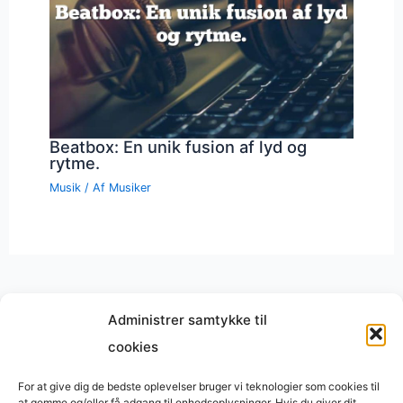
Beatbox: En unik fusion af lyd og
rytme.
Musik
/ Af
Musiker
Administrer samtykke til
cookies
Musik på
Wikipedia
?
Copyright © 2026 BasimWorld
For at give dig de bedste oplevelser bruger vi teknologier som cookies til
at gemme og/eller få adgang til enhedsoplysninger. Hvis du giver dit