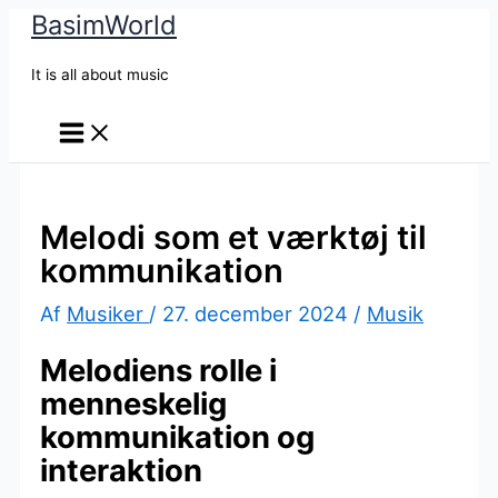
BasimWorld
Gå
til
It is all about music
indholdet
Melodi som et værktøj til
kommunikation
Af
Musiker
/
27. december 2024
/
Musik
Melodiens rolle i
menneskelig
kommunikation og
interaktion