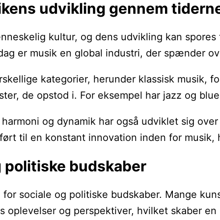
ikens udvikling gennem tidern
nneskelig kultur, og dens udvikling kan spores ti
I dag er musik en global industri, der spænder o
orskellige kategorier, herunder klassisk musik,
kster, de opstod i. For eksempel har jazz og blu
armoni og dynamik har også udviklet sig over t
ørt til en konstant innovation inden for musik, h
 politiske budskaber
 for sociale og politiske budskaber. Mange ku
oplevelser og perspektiver, hvilket skaber en d