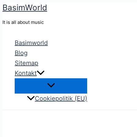
BasimWorld
Gå
til
It is all about music
indholdet
Basimworld
Blog
Sitemap
Kontakt
Cookiepolitik (EU)