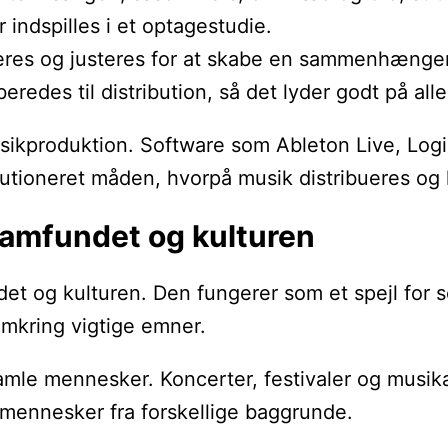
 indspilles i et optagestudie.
nceres og justeres for at skabe en sammenhænge
eredes til distribution, så det lyder godt på all
musikproduktion. Software som Ableton Live, Lo
utioneret måden, hvorpå musik distribueres og
samfundet og kulturen
et og kulturen. Den fungerer som et spejl for 
kring vigtige emner.
amle mennesker. Koncerter, festivaler og musika
mennesker fra forskellige baggrunde.