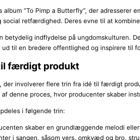
s album “To Pimp a Butterfly”, der adresserer 
ial retfærdighed. Deres evne til at kombinere
 betydelig indflydelse på ungdomskulturen. De 
d til en bredere offentlighed og inspirere til f
il færdigt produkt
der involverer flere trin fra idé til færdigt p
l af denne proces, hvor producenter skaber ins
deles i følgende trin:
ducenten skaber en grundlæggende melodi eller
enter i sangen, såsom vers, omkvæd og bro, stru