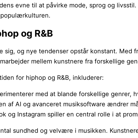
 dens evne til at påvirke mode, sprog og livssti
 populærkulturen.
iphop og R&B
sig, og nye tendenser opstår konstant. Med frem
samarbejder mellem kunstnere fra forskellige gen
iden for hiphop og R&B, inkluderer:
erimenterer med at blande forskellige genrer, h
en af AI og avanceret musiksoftware ændrer må
ok og Instagram spiller en central rolle i at pr
tal sundhed og velvære i musikken. Kunstnere br