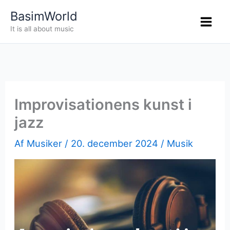
Gå
BasimWorld
til
It is all about music
indholdet
Improvisationens kunst i
jazz
Af
Musiker
/
20. december 2024
/
Musik