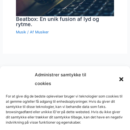
Beatbox: En unik fusion af lyd og
rytme.
Musik
/ Af
Musiker
Administrer samtykke til
cookies
Musik på
Wikipedia
?
Copyright © 2026 BasimWorld
For at give dig de bedste oplevelser bruger vi teknologier som cookies til
at gemme og/eller få adgang til enhedsoplysninger. Hvis du giver dit
Udviklet af
Webbureau.dk
samtykke til disse teknologier, kan vi behandle data som f.eks.
browsingadfærd eller unikke ID'er på dette websted. Hvis du ikke giver
Bygget med
WordPress
dit samtykke eller trækker dit samtykke tilbage, kan det have en negativ
indvirkning på visse funktioner og egenskaber.