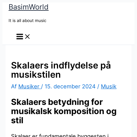
BasimWorld
Gå
til
It is all about music
indholdet
Skalaers indflydelse på
musikstilen
Af
Musiker
/
15. december 2024
/
Musik
Skalaers betydning for
musikalsk komposition og
stil
Skalaer er fundamentale byggesten i