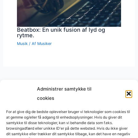
Beatbox: En unik fusion af lyd og
rytme.
Musik
/ Af
Musiker
Administrer samtykke til
cookies
Musik på
Wikipedia
?
Copyright © 2026 BasimWorld
For at give dig de bedste oplevelser bruger vi teknologier som cookies til
at gemme og/eller få adgang til enhedsoplysninger. Hvis du giver dit
Udviklet af
Webbureau.dk
samtykke til disse teknologier, kan vi behandle data som f.eks.
browsingadfærd eller unikke ID'er på dette websted. Hvis du ikke giver
Bygget med
WordPress
dit samtykke eller trækker dit samtykke tilbage, kan det have en negativ