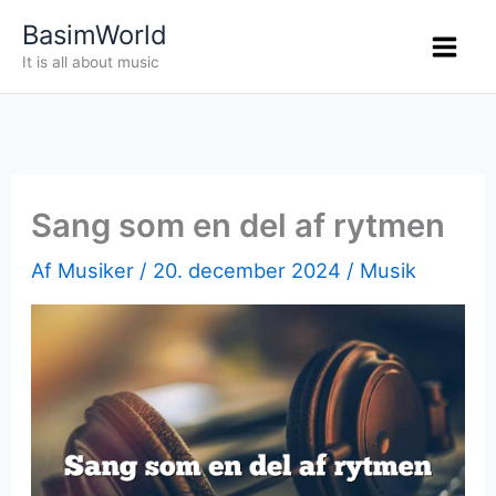
Gå
BasimWorld
til
It is all about music
indholdet
Sang som en del af rytmen
Af
Musiker
/
20. december 2024
/
Musik