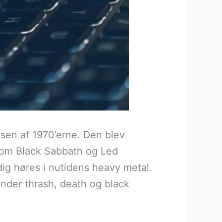
sen af 1970’erne. Den blev
 som Black Sabbath og Led
dig høres i nutidens heavy metal.
under thrash, death og black