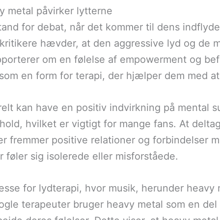
 metal påvirker lytterne
and for debat, når det kommer til dens indflyde
kritikere hævder, at den aggressive lyd og de 
porterer om en følelse af empowerment og befrie
om en form for terapi, der hjælper dem med at 
erelt kan have en positiv indvirkning på mental
rhold, hvilket er vigtigt for mange fans. At delta
er fremmer positive relationer og forbindelser
 føler sig isolerede eller misforståede.
resse for lydterapi, hvor musik, herunder heav
Nogle terapeuter bruger heavy metal som en del 