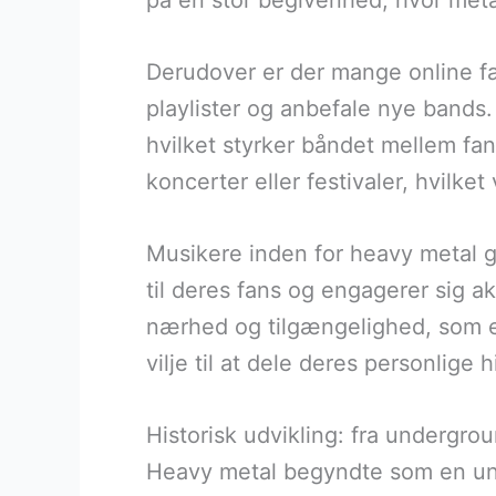
på en stor begivenhed, hvor met
Derudover er der mange online fæ
playlister og anbefale nye bands.
hvilket styrker båndet mellem fans
koncerter eller festivaler, hvilke
Musikere inden for heavy metal g
til deres fans og engagerer sig a
nærhed og tilgængelighed, som e
vilje til at dele deres personlige
Historisk udvikling: fra undergro
Heavy metal begyndte som en und