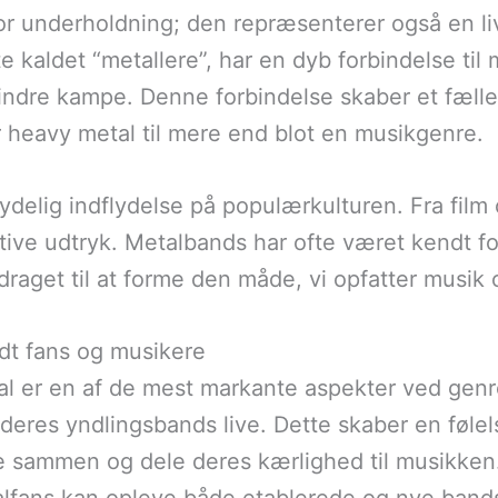
or underholdning; den repræsenterer også en li
e kaldet “metallere”, har en dyb forbindelse ti
ndre kampe. Denne forbindelse skaber et fælle
r heavy metal til mere end blot en musikgenre.
delig indflydelse på populærkulturen. Fra film 
tive udtryk. Metalbands har ofte været kendt 
bidraget til at forme den måde, vi opfatter musik
ndt fans og musikere
 er en af de mest markante aspekter ved genre
 deres yndlingsbands live. Dette skaber en følel
 sammen og dele deres kærlighed til musikken. 