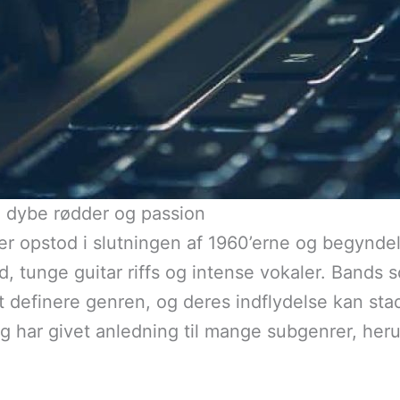
 dybe rødder og passion
r opstod i slutningen af 1960’erne og begyndel
d, tunge guitar riffs og intense vokaler. Bands
 at definere genren, og deres indflydelse kan sta
og har givet anledning til mange subgenrer, her