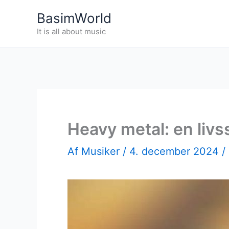
Gå
BasimWorld
til
It is all about music
indholdet
Heavy metal: en livss
Af
Musiker
/
4. december 2024
/