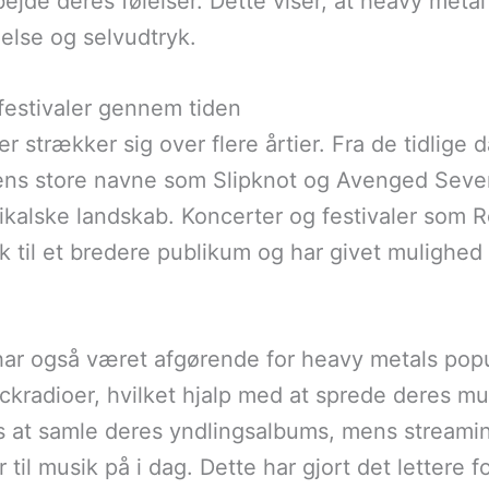
ejde deres følelser. Dette viser, at heavy met
delse og selvudtryk.
 festivaler gennem tiden
der strækker sig over flere årtier. Fra de tidli
ens store navne som Slipknot og Avenged Seven
ikalske landskab. Koncerter og festivaler som Ro
ik til et bredere publikum og har givet mulighed 
r også været afgørende for heavy metals popul
ckradioer, hvilket hjalp med at sprede deres musi
ans at samle deres yndlingsalbums, mens streami
r til musik på i dag. Dette har gjort det lettere