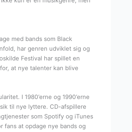
al ikke kun er en musikgenre, men
ge dage med bands som Black
fold, har genren udviklet sig og
skilde Festival har spillet en
for, at nye talenter kan blive
aritet. I 1980’erne og 1990’erne
k til nye lyttere. CD-afspillere
ngtjenester som Spotify og iTunes
 for fans at opdage nye bands og