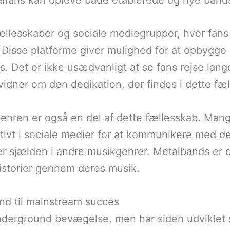
alfans kan opleve både etablerede og nye band
llesskaber og sociale mediegrupper, hvor fans
 Disse platforme giver mulighed for at opbygge 
. Det er ikke usædvanligt at se fans rejse lange
t vidner om den dedikation, der findes i dette fæ
enren er også en del af dette fællesskab. Man
ktivt i sociale medier for at kommunikere med d
r sjælden i andre musikgenrer. Metalbands er 
 historier gennem deres musik.
und til mainstream succes
erground bevægelse, men har siden udviklet s