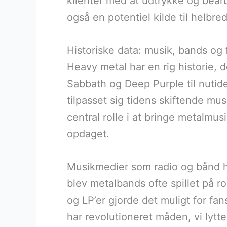
klienter med at udtrykke og bearb
også en potentiel kilde til helbre
Historiske data: musik, bands og
Heavy metal har en rig historie, 
Sabbath og Deep Purple til nutid
tilpasset sig tidens skiftende mus
central rolle i at bringe metalmus
opdaget.
Musikmedier som radio og bånd ha
blev metalbands ofte spillet på ro
og LP’er gjorde det muligt for f
har revolutioneret måden, vi lytte