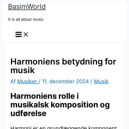
BasimWorld
Gå
til
It is all about music
indholdet
Harmoniens betydning for
musik
Af
Musiker
/
11. december 2024
/
Musik
Harmoniens rolle i
musikalsk komposition og
udførelse
Harmoni er en grundlæggende komponent