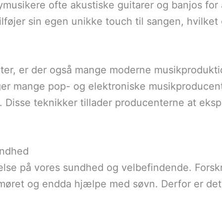
musikere ofte akustiske guitarer og banjos for
tilføjer sin egen unikke touch til sangen, hvilk
nter, er der også mange moderne musikproduktio
er mange pop- og elektroniske musikproducent
. Disse teknikker tillader producenterne at eks
undhed
se på vores sundhed og velbefindende. Forskning
møret og endda hjælpe med søvn. Derfor er det v