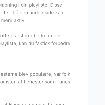
apning i din playliste. Disse
litet. På den anden side kan
 mere aktiv.
 ofte præsterer bedre under
playliste, kan du faktisk forbedre
nesterne blev populære, var folk
mkomsten af tjenester som iTunes
n af Napster, en peer-to-peer