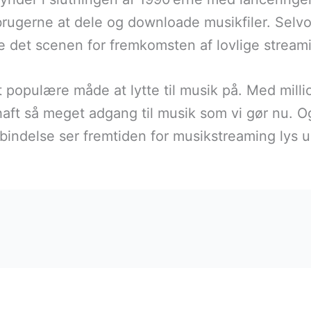
d brugerne at dele og downloade musikfiler. Sel
te det scenen for fremkomsten af lovlige stream
 populære måde at lytte til musik på. Med milli
g haft så meget adgang til musik som vi gør nu. 
rbindelse ser fremtiden for musikstreaming lys u