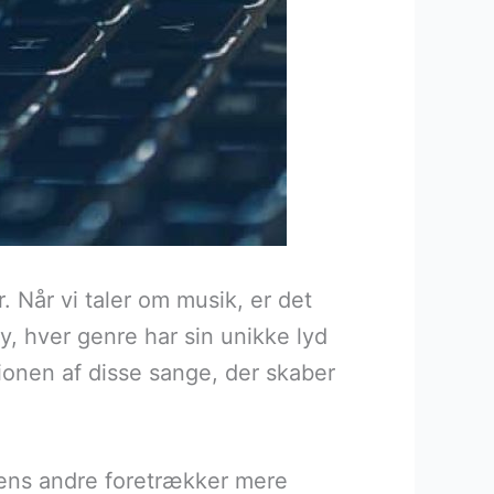
. Når vi taler om musik, er det
avy, hver genre har sin unikke lyd
ionen af disse sange, der skaber
mens andre foretrækker mere