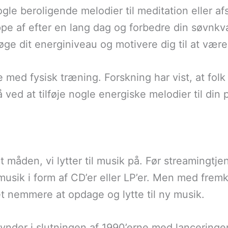
e beroligende melodier til meditation eller afsl
pe af efter en lang dag og forbedre din søvnkva
ge dit energiniveau og motivere dig til at være
med fysisk træning. Forskning har vist, at folk
å ved at tilføje nogle energiske melodier til din 
 måden, vi lytter til musik på. Før streamingtje
f musik i form af CD’er eller LP’er. Men med fre
t nemmere at opdage og lytte til ny musik.
nder i slutningen af 1990’erne med lanceringe