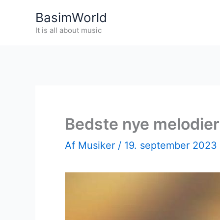
Gå
BasimWorld
til
It is all about music
indholdet
Bedste nye melodier 
Af
Musiker
/
19. september 2023