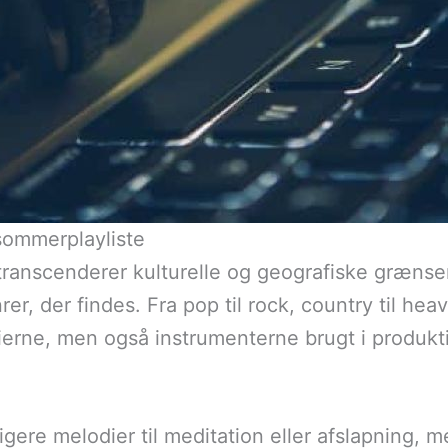
 sommerplayliste
transcenderer kulturelle og geografiske grænser
nrer, der findes. Fra pop til rock, country til he
dierne, men også instrumenterne brugt i produkt
gere melodier til meditation eller afslapning, 