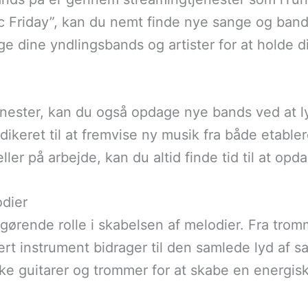
riday”, kan du nemt finde nye sange og bands at
ge dine yndlingsbands og artister for at holde 
nester, kan du også opdage nye bands ved at ly
dikeret til at fremvise ny musik fra både etab
ler på arbejde, kan du altid finde tid til at opd
odier
gørende rolle i skabelsen af melodier. Fra tromm
ert instrument bidrager til den samlede lyd af 
ske guitarer og trommer for at skabe en energisk 