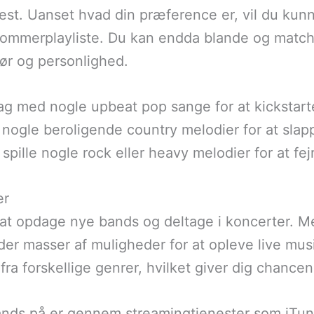
 fest. Uanset hvad din præference er, vil du kun
 sommerplayliste. Du kan endda blande og matche
mør og personlighed.
ag med nogle upbeat pop sange for at kickstart
 nogle beroligende country melodier for at slap
 spille nogle rock eller heavy melodier for at fe
er
 at opdage nye bands og deltage i koncerter. M
der masser af muligheder for at opleve live mus
 fra forskellige genrer, hvilket giver dig chanc
nds på er gennem streamingtjenester som iTun