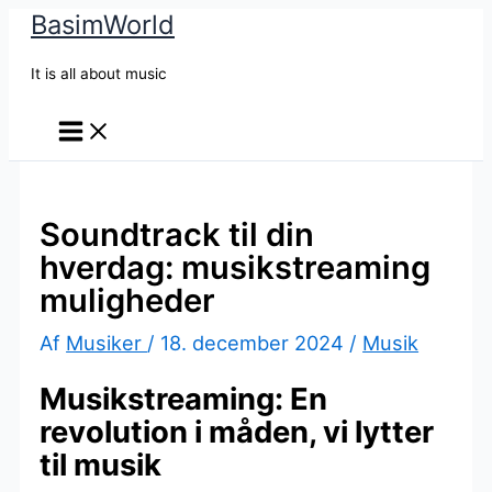
BasimWorld
Gå
til
It is all about music
indholdet
Soundtrack til din
hverdag: musikstreaming
muligheder
Af
Musiker
/
18. december 2024
/
Musik
Musikstreaming: En
revolution i måden, vi lytter
til musik