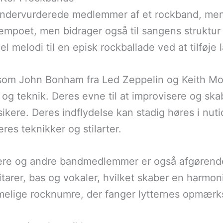
ndervurderede medlemmer af et rockband, men 
tempoet, men bidrager også til sangens struktur
melodi til en episk rockballade ved at tilføje 
om John Bonham fra Led Zeppelin og Keith Moo
il og teknik. Deres evne til at improvisere og
sikere. Deres indflydelse kan stadig høres i nut
es teknikker og stilarter.
re og andre bandmedlemmer er også afgørende.
rer, bas og vokaler, hvilket skaber en harmon
emmelige rocknumre, der fanger lytternes opmær