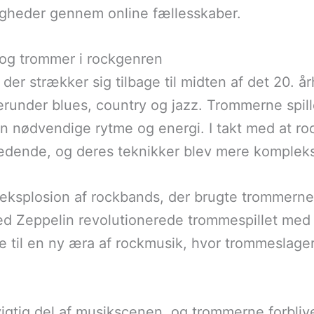
igheder gennem online fællesskaber.
 og trommer i rockgenren
 der strækker sig tilbage til midten af det 20.
 herunder blues, country og jazz. Trommerne spil
n nødvendige rytme og energi. I takt med at ro
ædende, og deres teknikker blev mere komplek
n eksplosion af rockbands, der brugte trommerne
 Zeppelin revolutionerede trommespillet med 
e til en ny æra af rockmusik, hvor trommeslag
vigtig del af musikscenen, og trommerne forbliv