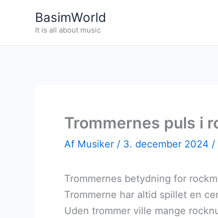
Gå
BasimWorld
til
It is all about music
indholdet
Trommernes puls i 
Af
Musiker
/
3. december 2024
/
Trommernes betydning for rockmus
Trommerne har altid spillet en ce
Uden trommer ville mange rockn