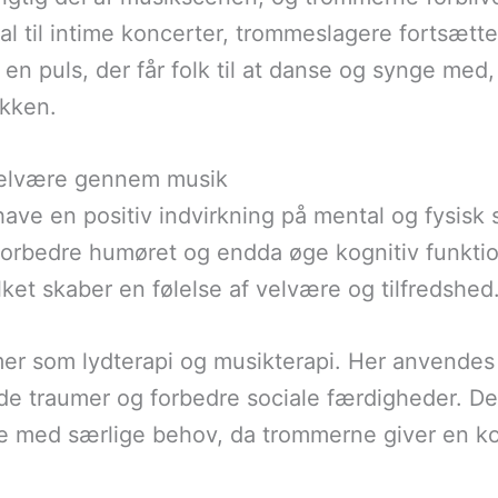
val til intime koncerter, trommeslagere fortsætt
 en puls, der får folk til at danse og synge med
ikken.
velvære gennem musik
have en positiv indvirkning på mental og fysisk 
forbedre humøret og endda øge kognitiv funktio
ket skaber en følelse af velvære og tilfredshed
er som lydterapi og musikterapi. Her anvendes
jde traumer og forbedre sociale færdigheder. D
ne med særlige behov, da trommerne giver en ko