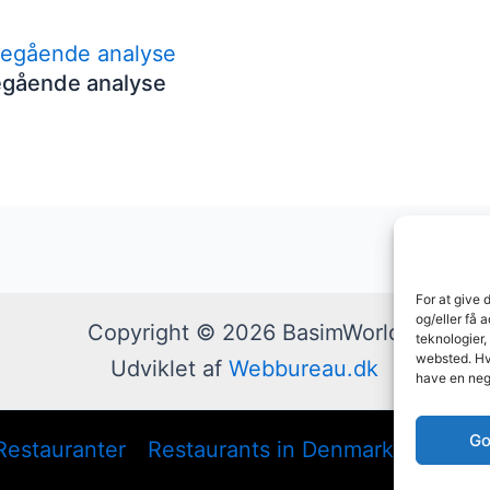
egående analyse
For at give 
og/eller få 
Copyright © 2026 BasimWorld
teknologier,
websted. Hvi
Udviklet af
Webbureau.dk
have en neg
Go
Restauranter
Restaurants in Denmark
Tømrer