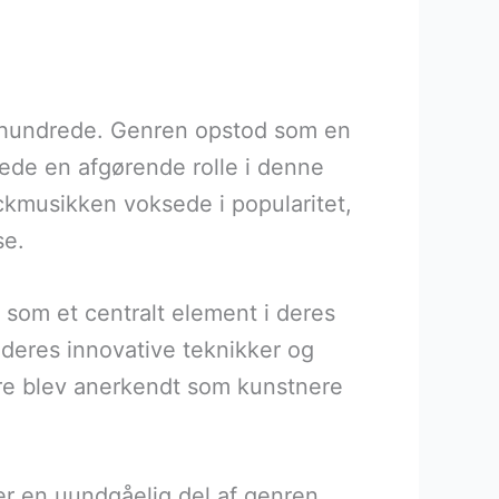
 århundrede. Genren opstod som en
lede en afgørende rolle i denne
ckmusikken voksede i popularitet,
se.
 som et centralt element i deres
deres innovative teknikker og
ere blev anerkendt som kunstnere
er en uundgåelig del af genren.