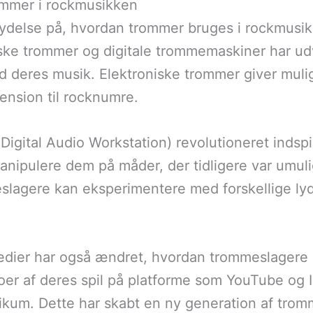
ommer i rockmusikken
lydelse på, hvordan trommer bruges i rockmusikk
ske trommer og digitale trommemaskiner har u
deres musik. Elektroniske trommer giver muligh
mension til rocknumre.
gital Audio Workstation) revolutioneret indsp
anipulere dem på måder, der tidligere var umuli
lagere kan eksperimentere med forskellige lyde 
edier har også ændret, hvordan trommeslagere 
r af deres spil på platforme som YouTube og I
likum. Dette har skabt en ny generation af trom