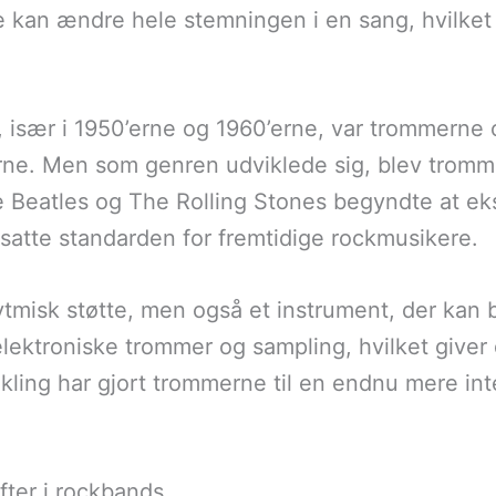
e kan ændre hele stemningen i en sang, hvilket 
, især i 1950’erne og 1960’erne, var trommerne
erne. Men som genren udviklede sig, blev trom
 Beatles og The Rolling Stones begyndte at ek
 satte standarden for fremtidige rockmusikere.
ytmisk støtte, men også et instrument, der kan
ektroniske trommer og sampling, hvilket giver
kling har gjort trommerne til en endnu mere int
ter i rockbands