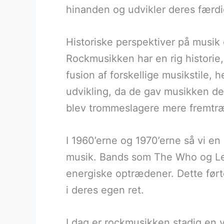
hinanden og udvikler deres færd
Historiske perspektiver på musik
Rockmusikken har en rig historie,
fusion af forskellige musikstile,
udvikling, da de gav musikken de
blev trommeslagere mere fremtr
I 1960’erne og 1970’erne så vi e
musik. Bands som The Who og Led
energiske optrædener. Dette ført
i deres egen ret.
I dag er rockmusikken stadig en 