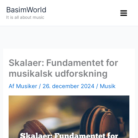
Gå
BasimWorld
til
It is all about music
indholdet
Skalaer: Fundamentet for
musikalsk udforskning
Af
Musiker
/
26. december 2024
/
Musik