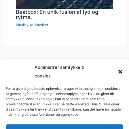
Beatbox: En unik fusion af lyd og
rytme.
Musik
/ Af
Musiker
Administrer samtykke til
cookies
Musik på
Wikipedia
?
Copyright © 2026 BasimWorld
For at give dig de bedste oplevelser bruger vi teknologier som cookies til
at gemme og/eller få adgang til enhedsoplysninger. Hvis du giver dit
Udviklet af
Webbureau.dk
samtykke til disse teknologier, kan vi behandle data som f.eks.
browsingadfærd eller unikke ID'er på dette websted. Hvis du ikke giver
Bygget med
WordPress
dit samtykke eller trækker dit samtykke tilbage, kan det have en negativ
indvirkning på visse funktioner og egenskaber.