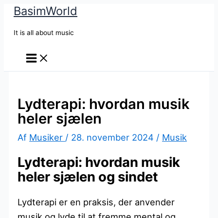
BasimWorld
Gå
til
It is all about music
indholdet
Lydterapi: hvordan musik
heler sjælen
Af
Musiker
/
28. november 2024
/
Musik
Lydterapi: hvordan musik
heler sjælen og sindet
Lydterapi er en praksis, der anvender
musik og lyde til at fremme mental og