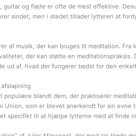
, guitar og fløjte er ofte de mest effektive. D
rer sindet, men i stedet tillader lytteren at for
er af musik, der kan bruges til meditation. Fra 
aliteter, der kan støtte en meditationspraksis. 
inde ud af, hvad der fungerer bedst for den enkel
 afslapning
t populære blandt dem, der praktiserer meditat
i Union, som er blevet anerkendt for sin evne 
 specifikt til at hjælpe lytterne med at finde in
ation” af Jules Massenet, der med sin bløde me