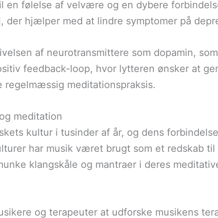
 en følelse af velvære og en dybere forbindelse
i, der hjælper med at lindre symptomer på depr
givelsen af neurotransmittere som dopamin, so
itiv feedback-loop, hvor lytteren ønsker at gent
re regelmæssig meditationspraksis.
 og meditation
ets kultur i tusinder af år, og dens forbindelse
kulturer har musik været brugt som et redskab til
unke klangskåle og mantraer i deres meditative 
usikere og terapeuter at udforske musikens te