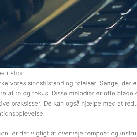
editation
rke vores sindstilstand og følelser. Sange, der e
 af ro og fokus. Disse melodier er ofte bløde 
itative praksisser. De kan også hjælpe med at red
ationsoplevelse.
ion, er det vigtigt at overveje tempoet og ins