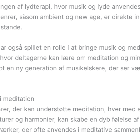
klingen af lydterapi, hvor musik og lyde anvende
er, såsom ambient og new age, er direkte insp
ilstande.
har også spillet en rolle i at bringe musik og m
 hvor deltagerne kan lære om meditation og min
bt en ny generation af musikelskere, der ser v
i meditation
er, der kan understøtte meditation, hver med s
urer og harmonier, kan skabe en dyb følelse af
værker, der ofte anvendes i meditative samme