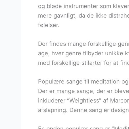
og bløde instrumenter som klaver
mere gavnligt, da de ikke distrahe
følelser.
Der findes mange forskellige genr
age, hver genre tilbyder unikke kv
med forskellige stilarter for at f
Populære sange til meditation og
Der er mange sange, der er bleve
inkluderer “Weightless” af Marcon
afslapning. Denne sang er designet
En anden populær sang er “Medit