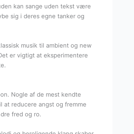
esuden kan sange uden tekst være
dybe sig i deres egne tanker og
klassisk musik til ambient og new
Det er vigtigt at eksperimentere
te.
ion. Nogle af de mest kendte
til at reducere angst og fremme
dre fred og ro.
lodi og beroligende klang skaber