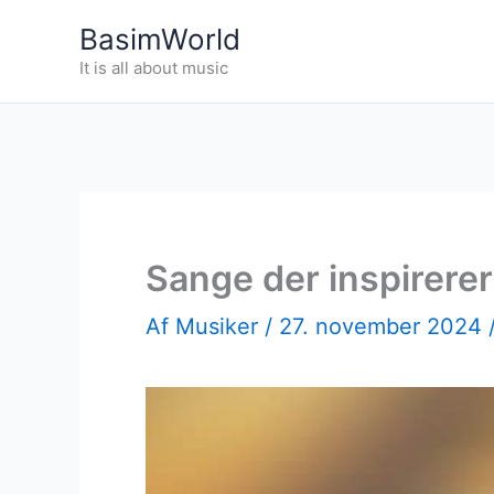
Gå
BasimWorld
til
It is all about music
indholdet
Sange der inspirerer 
Af
Musiker
/
27. november 2024