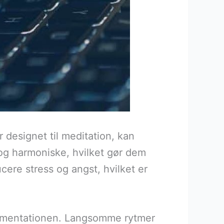
r designet til meditation, kan
og harmoniske, hvilket gør dem
ucere stress og angst, hvilket er
trumentationen. Langsomme rytmer