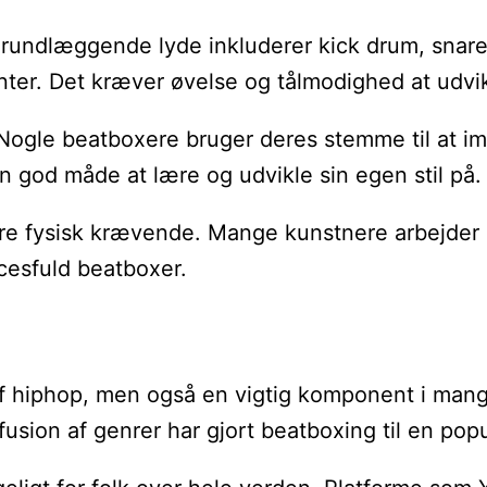
st grundlæggende lyde inkluderer kick drum, sna
nter. Det kræver øvelse og tålmodighed at udvi
Nogle beatboxere bruger deres stemme til at imit
n god måde at lære og udvikle sin egen stil på.
re fysisk krævende. Mange kunstnere arbejder 
ccesfuld beatboxer.
l af hiphop, men også en vigtig komponent i m
fusion af genrer har gjort beatboxing til en pop