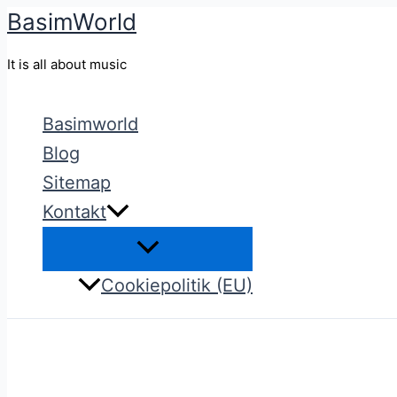
BasimWorld
Gå
til
It is all about music
indholdet
Basimworld
Blog
Sitemap
Kontakt
Cookiepolitik (EU)