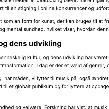
sociale medier er beatboxing blevet mere tilgæn
ørt til en stigning i online konkurrencer og udf
 som en form for kunst, der kan bruges til at
e og mental sundhed, hvilket viser, hvordan den
og dens udvikling
menneskelig kultur, og dens udvikling har været
ansformation. I dag er der et væld af genrer, 
ig, har måden, vi lytter til musik på, også ændr
d til et globalt publikum og for lyttere at opda
undhed og velvære. Forskning har vist, at musi