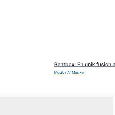
Beatbox: En unik fusion a
Musik
/ Af
Musiker