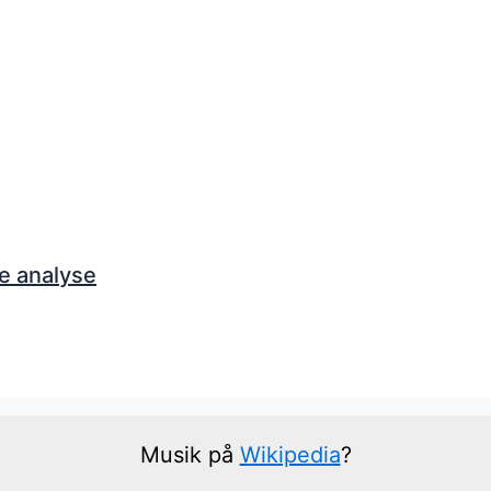
e analyse
Musik på
Wikipedia
?