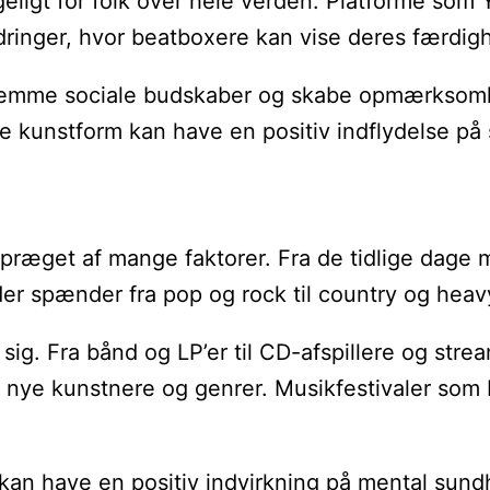
geligt for folk over hele verden. Platforme som
ordringer, hvor beatboxere kan vise deres færdigh
 fremme sociale budskaber og skabe opmærksomh
ne kunstform kan have en positiv indflydelse på
 præget af mange faktorer. Fra de tidlige dage 
der spænder fra pop og rock til country og heav
et sig. Fra bånd og LP’er til CD-afspillere og st
ge nye kunstnere og genrer. Musikfestivaler som R
k kan have en positiv indvirkning på mental su