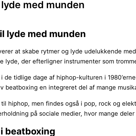
e lyde med munden
til lyde med munden
lverer at skabe rytmer og lyde udelukkende me
se lyde, der efterligner instrumenter som tromm
 i de tidlige dage af hiphop-kulturen i 1980’er
 beatboxing en integreret del af mange musikals
til hiphop, men findes også i pop, rock og elek
rholdning på sociale medier, hvor mange deler 
i beatboxing