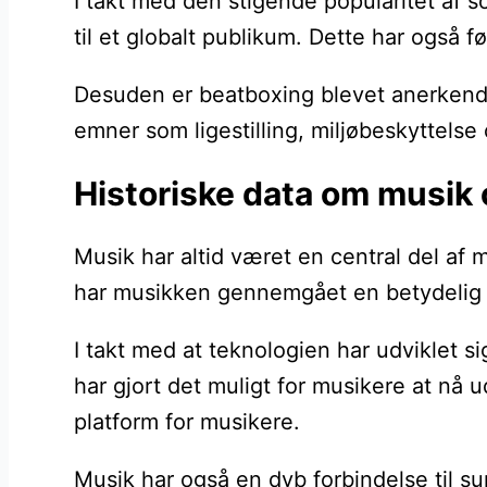
I takt med den stigende popularitet af 
til et globalt publikum. Dette har også f
Desuden er beatboxing blevet anerkendt
emner som ligestilling, miljøbeskyttels
Historiske data om musik 
Musik har altid været en central del af 
har musikken gennemgået en betydelig tr
I takt med at teknologien har udviklet s
har gjort det muligt for musikere at nå u
platform for musikere.
Musik har også en dyb forbindelse til s