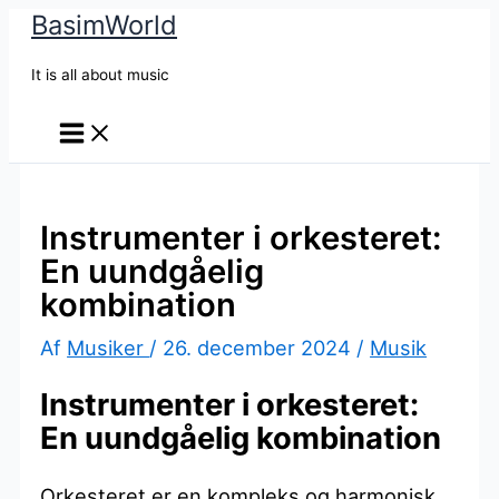
BasimWorld
Gå
til
It is all about music
indholdet
Instrumenter i orkesteret:
En uundgåelig
kombination
Af
Musiker
/
26. december 2024
/
Musik
Instrumenter i orkesteret:
En uundgåelig kombination
Orkesteret er en kompleks og harmonisk