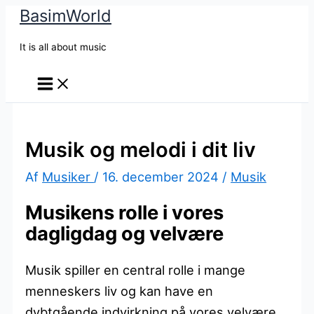
BasimWorld
Gå
til
It is all about music
indholdet
Musik og melodi i dit liv
Af
Musiker
/
16. december 2024
/
Musik
Musikens rolle i vores
dagligdag og velvære
Musik spiller en central rolle i mange
menneskers liv og kan have en
dybtgående indvirkning på vores velvære.