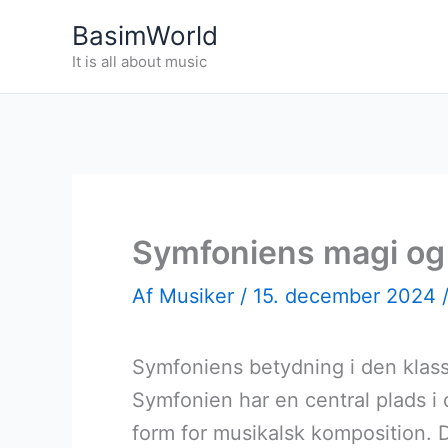
Gå
BasimWorld
til
It is all about music
indholdet
Symfoniens magi og
Af
Musiker
/
15. december 2024
Symfoniens betydning i den klass
Symfonien har en central plads 
form for musikalsk komposition. D