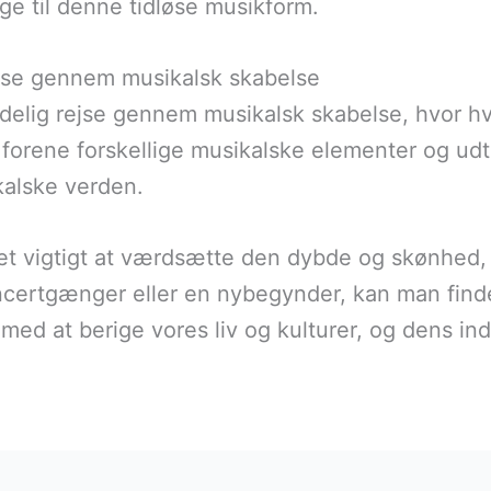
ge til denne tidløse musikform.
jse gennem musikalsk skabelse
lig rejse gennem musikalsk skabelse, hvor hve
 forene forskellige musikalske elementer og ud
kalske verden.
et vigtigt at værdsætte den dybde og skønhed,
certgænger eller en nybegynder, kan man finde
ed at berige vores liv og kulturer, og dens indfl