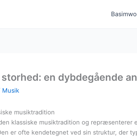
Basimwo
 storhed: en dybdegående an
/
Musik
iske musiktradition
i den klassiske musiktradition og repræsentere
en er ofte kendetegnet ved sin struktur, der typ