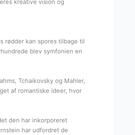
eres kreative vision og
s rødder kan spores tilbage til
 århundrede blev symfonien en
rahms, Tchaikovsky og Mahler,
et af romantiske ideer, hvor
det den har inkorporeret
rnstein har udfordret de