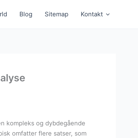
rld
Blog
Sitemap
Kontakt
alyse
r en kompleks og dybdegående
isk omfatter flere satser, som