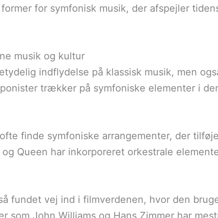
former for symfonisk musik, der afspejler tidens
ne musik og kultur
etydelig indflydelse på klassisk musik, men og
nister trækker på symfoniske elementer i dere
fte finde symfoniske arrangementer, der tilføje
g Queen har inkorporeret orkestrale elementer 
fundet vej ind i filmverdenen, hvor den bruges 
er som John Williams og Hans Zimmer har mest