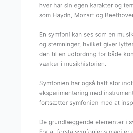
hver har sin egen karakter og te
som Haydn, Mozart og Beethoven b
En symfoni kan ses som en musikal
og stemninger, hvilket giver lyt
den til en udfordring for både ko
værker i musikhistorien.
Symfonien har også haft stor indf
eksperimentering med instrumenter
fortsætter symfonien med at insp
De grundlæggende elementer i s
For at forstå symfoniens magi er