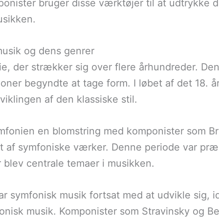
nister bruger disse værktøjer til at udtrykke d
sikken.
 musik og dens genrer
ie, der strækker sig over flere århundreder. Den
oner begyndte at tage form. I løbet af det 18.
klingen af den klassiske stil.
ymfonien en blomstring med komponister som B
 af symfoniske værker. Denne periode var præg
r blev centrale temaer i musikken.
r symfonisk musik fortsat med at udvikle sig, i
tronisk musik. Komponister som Stravinsky og Be