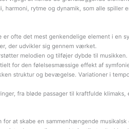
, harmoni, rytme og dynamik, som alle spiller e
e er ofte det mest genkendelige element i en sy
er, der udvikler sig gennem værket.
støtter melodien og tilføjer dybde til musikke
ntielt for den følelsesmæssige effekt af symfoni
kken struktur og bevægelse. Variationer i tem
ger, fra bløde passager til kraftfulde klimaks,
n for at skabe en sammenhængende musikalsk 