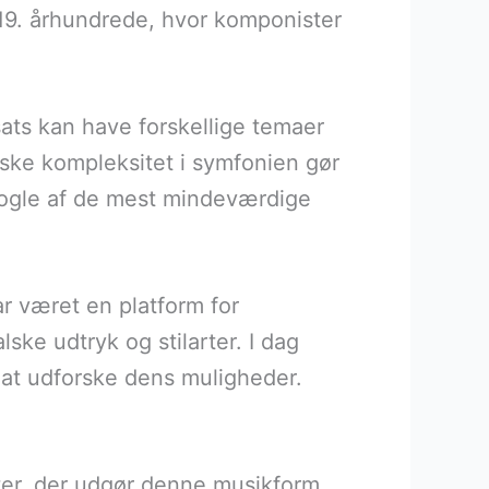
 19. århundrede, hvor komponister
sats kan have forskellige temaer
iske kompleksitet i symfonien gør
 nogle af de mest mindeværdige
r været en platform for
ske udtryk og stilarter. I dag
 at udforske dens muligheder.
ter, der udgør denne musikform.