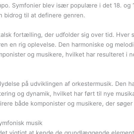
mpo. Symfonier blev især populære i det 18. og
idrog til at definere genren.
sk fortælling, der udfolder sig over tid. Hver 
teren en rig oplevelse. Den harmoniske og melod
mponister og musikere, hvilket har resulteret i
lydelse på udviklingen af orkestermusik. Den ha
ing og dynamik, hvilket har ført til nye musikal
irere både komponister og musikere, der søger
ymfonisk musik
 det vigtigt at kende de grundlæggende elemen