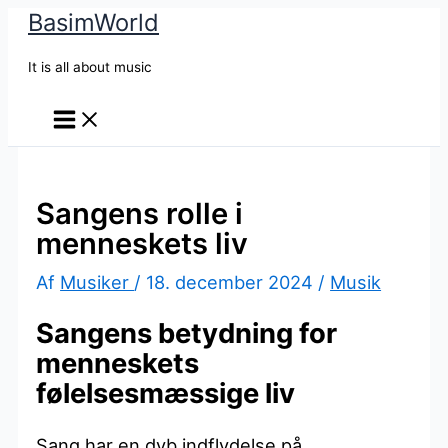
BasimWorld
Gå
til
It is all about music
indholdet
Sangens rolle i
menneskets liv
Af
Musiker
/
18. december 2024
/
Musik
Sangens betydning for
menneskets
følelsesmæssige liv
Sang har en dyb indflydelse på