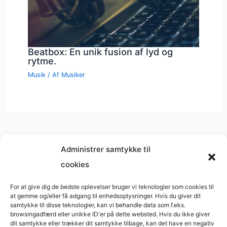
Beatbox: En unik fusion af lyd og
rytme.
Musik
/ Af
Musiker
Administrer samtykke til
cookies
Musik på
Wikipedia
?
Copyright © 2026 BasimWorld
For at give dig de bedste oplevelser bruger vi teknologier som cookies til
at gemme og/eller få adgang til enhedsoplysninger. Hvis du giver dit
Udviklet af
Webbureau.dk
samtykke til disse teknologier, kan vi behandle data som f.eks.
browsingadfærd eller unikke ID'er på dette websted. Hvis du ikke giver
Bygget med
WordPress
dit samtykke eller trækker dit samtykke tilbage, kan det have en negativ