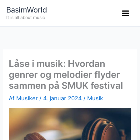
Gå
BasimWorld
til
It is all about music
indholdet
Låse i musik: Hvordan
genrer og melodier flyder
sammen på SMUK festival
Af
Musiker
/
4. januar 2024
/
Musik