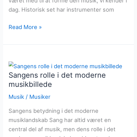
været med til at forme den musik, vi kender i
dag. Historisk set har instrumenter som
Instrumenter
Read More »
der
former
musikalske
landskaber
Sangens rolle i det moderne
musikbillede
Musik
/
Musiker
Sangens betydning i det moderne
musiklandskab Sang har altid været en
central del af musik, men dens rolle i det