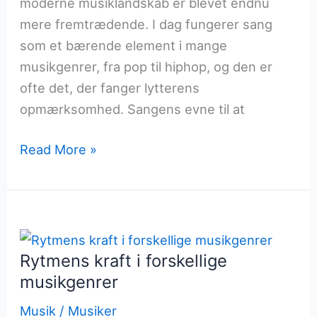
moderne musiklandskab er blevet endnu
mere fremtrædende. I dag fungerer sang
som et bærende element i mange
musikgenrer, fra pop til hiphop, og den er
ofte det, der fanger lytterens
opmærksomhed. Sangens evne til at
Sangens
Read More »
rolle
i
det
moderne
musikbillede
Rytmens kraft i forskellige
musikgenrer
Musik
/
Musiker