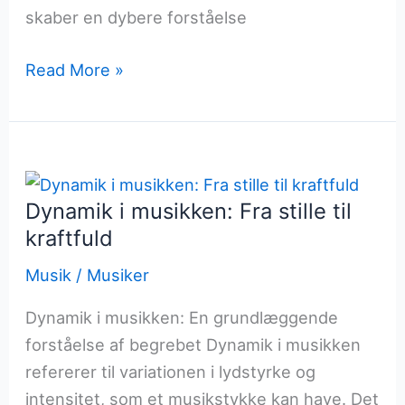
skaber en dybere forståelse
Arrangementets
Read More »
rolle
i
at
skabe
en
Dynamik i musikken: Fra stille til
helhed
kraftfuld
Musik
/
Musiker
Dynamik i musikken: En grundlæggende
forståelse af begrebet Dynamik i musikken
refererer til variationen i lydstyrke og
intensitet, som et musikstykke kan have. Det