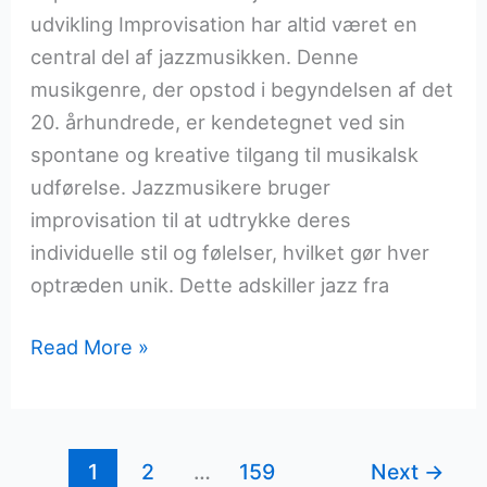
udvikling Improvisation har altid været en
central del af jazzmusikken. Denne
musikgenre, der opstod i begyndelsen af det
20. århundrede, er kendetegnet ved sin
spontane og kreative tilgang til musikalsk
udførelse. Jazzmusikere bruger
improvisation til at udtrykke deres
individuelle stil og følelser, hvilket gør hver
optræden unik. Dette adskiller jazz fra
Improvisationens
Read More »
kunst
inden
for
1
2
…
159
Next
→
jazzmusik