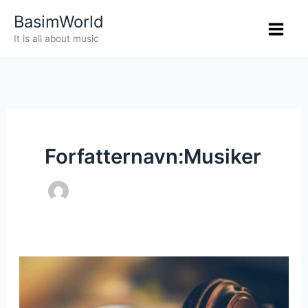
Gå
BasimWorld
til
It is all about music
indholdet
Forfatternavn:Musiker