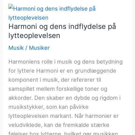
for
mennesket
Harmoni og dens indflydelse på
lytteoplevelsen
Musik
/
Musiker
Harmoniens rolle i musik og dens betydning
for lyttere Harmoni er en grundlæggende
komponent i musik, der refererer til
samspillet mellem forskellige toner og
akkorder. Den skaber en dybde og rigdom i
musikstykker, som kan påvirke
lytteoplevelsen markant. Når harmonier er
veludviklede, kan de fremkalde stærke
følelser hos lytterne, hvilket gør musikken