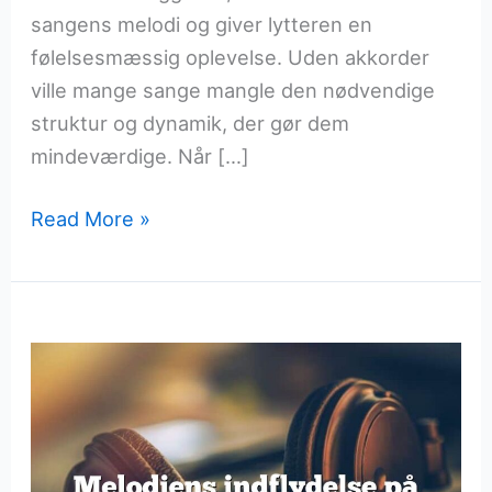
sangens melodi og giver lytteren en
følelsesmæssig oplevelse. Uden akkorder
ville mange sange mangle den nødvendige
struktur og dynamik, der gør dem
mindeværdige. Når […]
Akkorder
Read More »
der
giver
liv
til
sangene