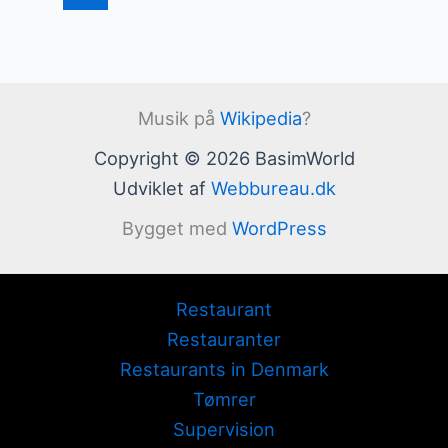
Musik på
Wikipedia
?
Copyright © 2026 BasimWorld
Udviklet af
Webbureau.dk
Bygget med
WordPress
Restaurant
Restauranter
Restaurants in Denmark
Tømrer
Supervision