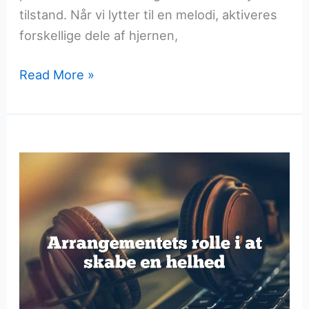
tilstand. Når vi lytter til en melodi, aktiveres
forskellige dele af hjernen,
Melodiens
Read More »
indflydelse
på
vores
følelsesliv