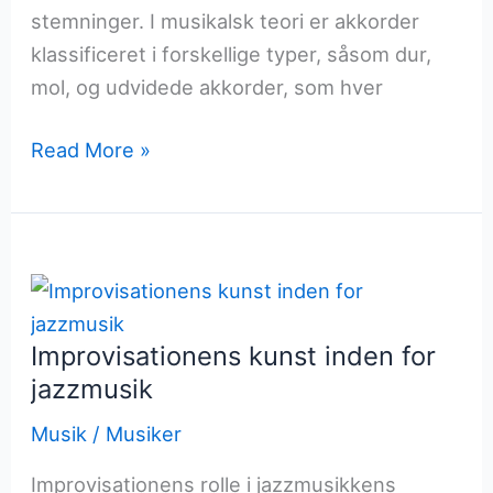
stemninger. I musikalsk teori er akkorder
klassificeret i forskellige typer, såsom dur,
mol, og udvidede akkorder, som hver
Akkorder
Read More »
der
skaber
stemninger
i
musikken
Improvisationens kunst inden for
jazzmusik
Musik
/
Musiker
Improvisationens rolle i jazzmusikkens