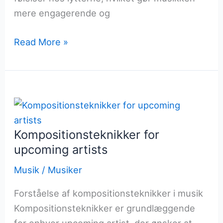
mere engagerende og
Harmoni
Read More »
og
dens
indflydelse
på
lytteoplevelsen
Kompositionsteknikker for
upcoming artists
Musik
/
Musiker
Forståelse af kompositionsteknikker i musik
Kompositionsteknikker er grundlæggende
for enhver upcoming artist, der ønsker at